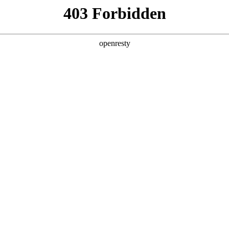
产品及服务
行业解决方案
合作伙伴
投资者关系
钱包问学
智算基础设施
算力调度加速
智